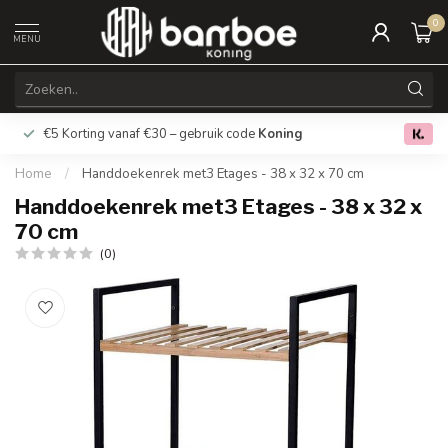
0
MENU
€5 Korting vanaf €30 – gebruik code
Koning
Gratis verz
0.0
Home
/
Handdoekenrek met3 Etages - 38 x 32 x 70 cm
Handdoekenrek met3 Etages - 38 x 32 x
70 cm
(0)