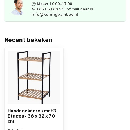
🕒
Ma–vr 10:00–17:00
📞
085 060 88 53
| of mail naar ✉
info@koningbamboe.nl
Recent bekeken
Handdoekenrek met3
Etages - 38 x 32 x 70
cm