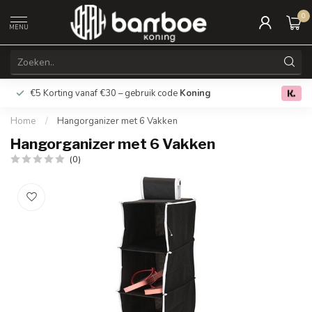
0
MENU
€5 Korting vanaf €30 – gebruik code
Koning
Gratis verz
0.0
Home
/
Hangorganizer met 6 Vakken
Hangorganizer met 6 Vakken
(0)