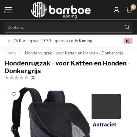
0
MENU
€5 Korting vanaf €30 – gebruik code
Koning
Gratis verz
0.0
Home
/
Hondenrugzak - voor Katten en Honden - Donkergrijs
Hondenrugzak - voor Katten en Honden -
Donkergrijs
(0)