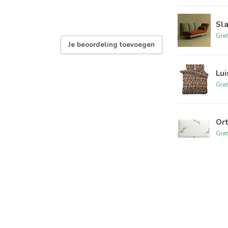
Sla
Grat
Je beoordeling toevoegen
Lu
Grat
Or
Grat