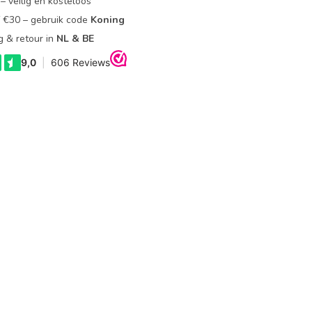
– veilig en kosteloos
f €30 – gebruik code
Koning
g & retour in
NL & BE