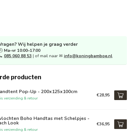
Vragen? Wij helpen je graag verder
🕒
Ma–vr 10:00–17:00
📞
085 060 88 53
| of mail naar ✉
info@koningbamboe.nl
rde producten
randtent Pop-Up - 200x125x100cm
€28,95
is verzending & retour
vlochten Boho Handtas met Schelpjes -
ach Look
€36,95
is verzending & retour