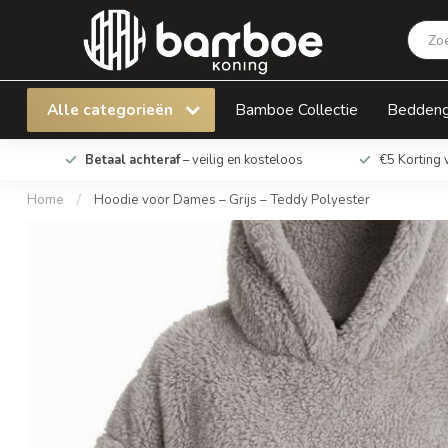
Hoodie voor Dames – Grijs – Teddy Polyester
Alle categorieën
Bamboe Collectie
Bedden
Betaal achteraf
– veilig en kosteloos
€5 Korting 
Home
/
Hoodie voor Dames – Grijs – Teddy Polyester