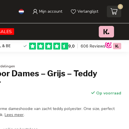
0
Mijn account
Verlanglijst
€26,95
Toevoegen aan winkelwagen
Incl. btw
SALES
L & BE
rdelingen
or Dames – Grijs – Teddy
r
Op voorraad
me dameshoodie van zacht teddy polyester. One size, perfect
ik.
Lees meer
.