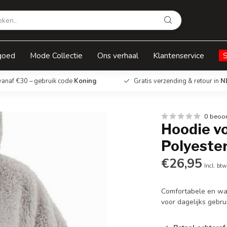
goed
Mode Collectie
Ons verhaal
Klantenservice
vanaf €30 – gebruik code
Koning
Gratis verzending & retour in
N
0 beoo
Hoodie vo
Polyeste
€26,95
Incl. btw
Comfortabele en war
voor dagelijks gebru