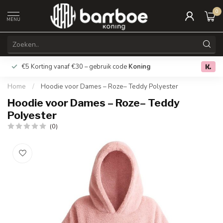
0
MENU
€5 Korting vanaf €30 – gebruik code
Koning
Gratis verz
0.0
Home
/
Hoodie voor Dames – Roze– Teddy Polyester
Hoodie voor Dames – Roze– Teddy
Polyester
(0)