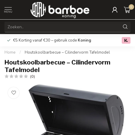
0
MENU
€5 Korting vanaf €30 – gebruik code
Koning
Gratis verz
0.0
Home
/
Houtskoolbarbecue – Cilindervorm Tafelmodel
Houtskoolbarbecue – Cilindervorm
Tafelmodel
(0)