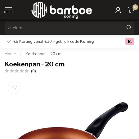
0
MENU
€5 Korting vanaf €30 – gebruik code
Koning
Gratis verz
0.0
Home
/
Koekenpan - 20 cm
Koekenpan - 20 cm
(0)