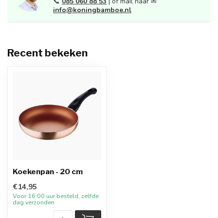
📞
085 060 88 53
| of mail naar ✉
info@koningbamboe.nl
Recent bekeken
Koekenpan - 20 cm
€14,95
Voor 16:00 uur besteld, zelfde
dag verzonden