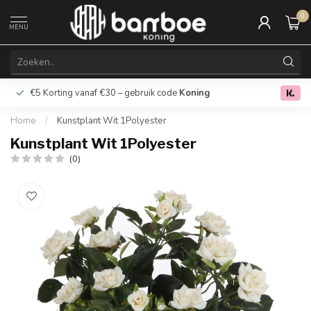
0
MENU
€5 Korting vanaf €30 – gebruik code
Koning
Gratis verz
0.0
Home
/
Kunstplant Wit 1Polyester
Kunstplant Wit 1Polyester
(0)