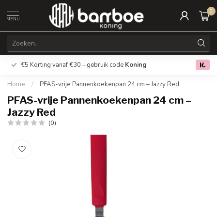
0
MENU
€5 Korting vanaf €30 – gebruik code
Koning
Gratis verz
0.0
Home
/
PFAS-vrije Pannenkoekenpan 24 cm – Jazzy Red
PFAS-vrije Pannenkoekenpan 24 cm –
Jazzy Red
(0)