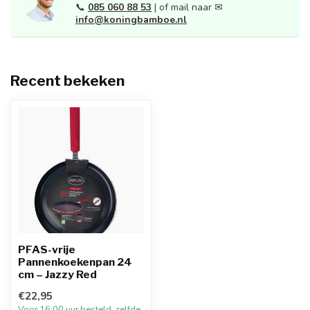
📞
085 060 88 53
| of mail naar ✉
info@koningbamboe.nl
Recent bekeken
PFAS-vrije
Pannenkoekenpan 24
cm – Jazzy Red
€22,95
Voor 16:00 uur besteld, zelfde