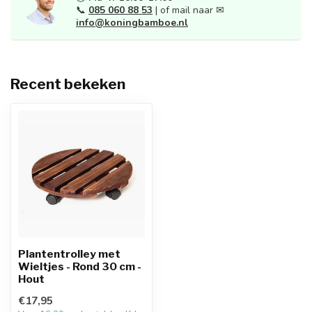
📞
085 060 88 53
| of mail naar ✉
info@koningbamboe.nl
Recent bekeken
Plantentrolley met
Wieltjes - Rond 30 cm -
Hout
€17,95