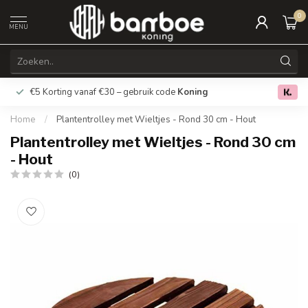
0
MENU
€5 Korting vanaf €30 – gebruik code
Koning
Gratis verz
0.0
Home
/
Plantentrolley met Wieltjes - Rond 30 cm - Hout
Plantentrolley met Wieltjes - Rond 30 cm
- Hout
(0)