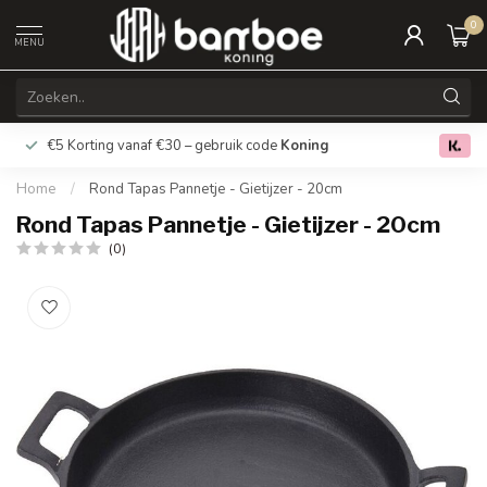
0
MENU
€5 Korting vanaf €30 – gebruik code
Koning
Gratis verz
0.0
Home
/
Rond Tapas Pannetje - Gietijzer - 20cm
Rond Tapas Pannetje - Gietijzer - 20cm
(0)