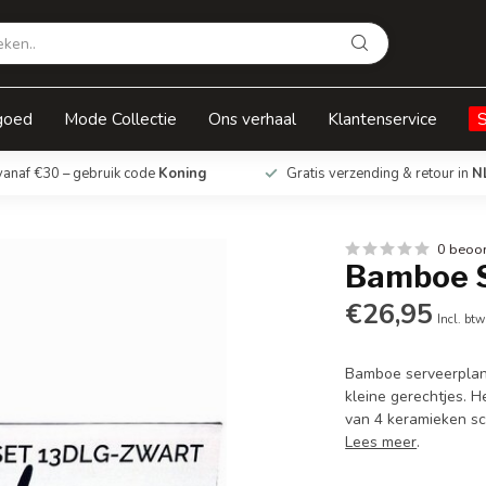
goed
Mode Collectie
Ons verhaal
Klantenservice
vanaf €30 – gebruik code
Koning
Gratis verzending & retour in
N
0 beoo
Bamboe Se
€26,95
Incl. btw
Bamboe serveerplank
kleine gerechtjes. H
van 4 keramieken sch
Lees meer
.