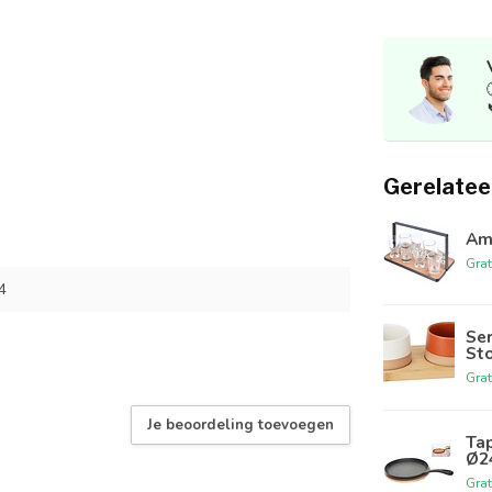
Gerelatee
Amu
Grat
4
Se
St
Grat
Je beoordeling toevoegen
Tap
Ø2
Grat