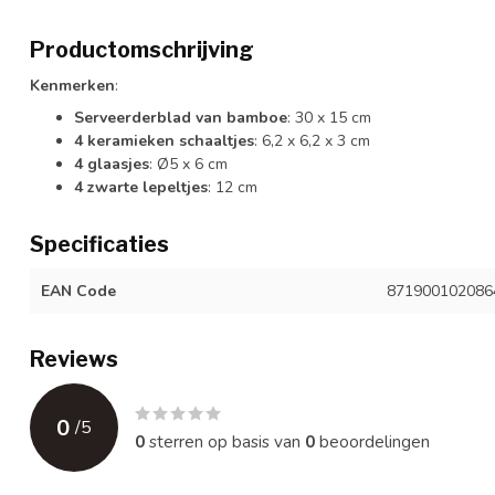
Productomschrijving
Kenmerken
:
Serveerderblad van bamboe
: 30 x 15 cm
4 keramieken schaaltjes
: 6,2 x 6,2 x 3 cm
4 glaasjes
: Ø5 x 6 cm
4 zwarte lepeltjes
: 12 cm
Specificaties
EAN Code
871900102086
Reviews
0
/
5
0
sterren op basis van
0
beoordelingen