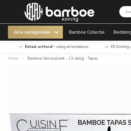
Bamboe Serverplank - 13-delig - Tapas
Alle categorieën
Bamboe Collectie
Bedden
Betaal achteraf
– veilig en kosteloos
€5 Korting 
Home
/
Bamboe Serverplank - 13-delig - Tapas