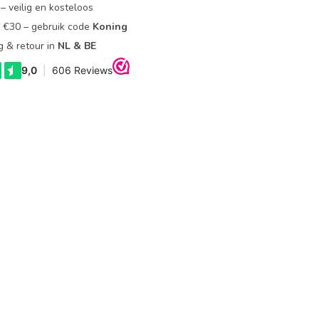
– veilig en kosteloos
f €30 – gebruik code
Koning
g & retour in
NL & BE