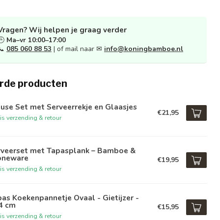
Vragen? Wij helpen je graag verder
🕒
Ma–vr 10:00–17:00
📞
085 060 88 53
| of mail naar ✉
info@koningbamboe.nl
rde producten
se Set met Serveerrekje en Glaasjes
€21,95
is verzending & retour
rveerset met Tapasplank – Bamboe &
oneware
€19,95
is verzending & retour
as Koekenpannetje Ovaal - Gietijzer -
4 cm
€15,95
is verzending & retour