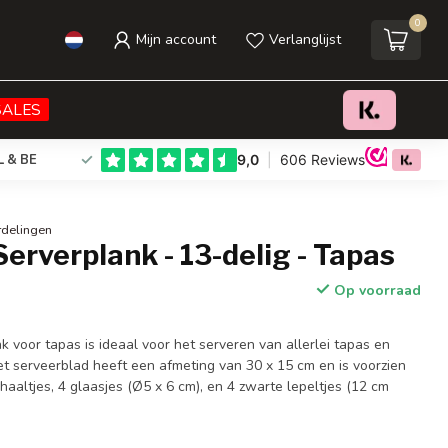
0
Mijn account
Verlanglijst
€26,95
Toevoegen aan winkelwagen
Incl. btw
SALES
L & BE
rdelingen
rverplank - 13-delig - Tapas
Op voorraad
 voor tapas is ideaal voor het serveren van allerlei tapas en
et serveerblad heeft een afmeting van 30 x 15 cm en is voorzien
aaltjes, 4 glaasjes (Ø5 x 6 cm), en 4 zwarte lepeltjes (12 cm