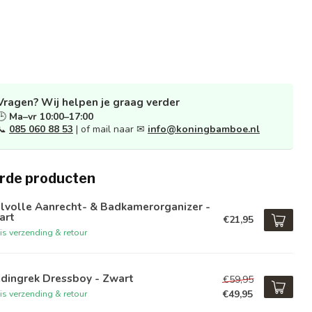
Vragen? Wij helpen je graag verder
🕒
Ma–vr 10:00–17:00
📞
085 060 88 53
| of mail naar ✉
info@koningbamboe.nl
rde producten
jlvolle Aanrecht- & Badkamerorganizer -
art
€21,95
is verzending & retour
dingrek Dressboy - Zwart
€59,95
€49,95
is verzending & retour