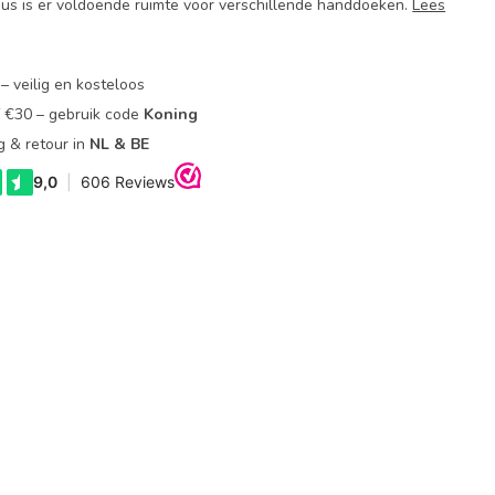
eaus is er voldoende ruimte voor verschillende handdoeken.
Lees
– veilig en kosteloos
f €30 – gebruik code
Koning
g & retour in
NL & BE