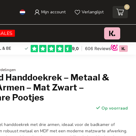
0
Mijn account
Verlanglijst
€49,59
Toevoegen aan winkelwagen
Incl. btw
SALES
L & BE
rdelingen
nd Handdoekrek – Metaal &
Armen – Mat Zwart –
are Pootjes
Op voorraad
neel handdoekrek met drie armen, ideaal voor de badkamer of
n robuust metaal en MDF met een moderne matzwarte afwerking.