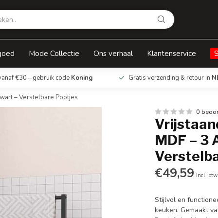
Armen – Mat Zwart – Verstelbare Pootjes
goed
Mode Collectie
Ons verhaal
Klantenservice
vanaf €30 – gebruik code
Koning
Gratis verzending & retour in
N
wart – Verstelbare Pootjes
0 beoo
Vrijstaa
MDF – 3 
Verstelb
€49,59
Incl. btw
Stijlvol en functio
keuken. Gemaakt va