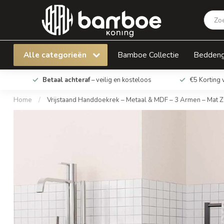
Vrijstaand Handdoekrek – Metaal & MDF – 3 
Alle categorieën
Bamboe Collectie
Bedden
Betaal achteraf
– veilig en kosteloos
€5 Korting 
Home
/
Vrijstaand Handdoekrek – Metaal & MDF – 3 Armen – Mat Z