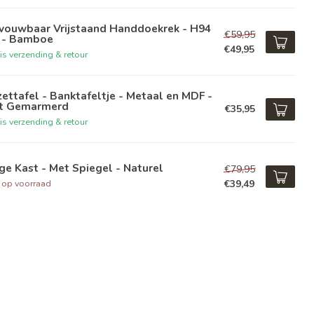
vouwbaar Vrijstaand Handdoekrek - H94
€59,95
 - Bamboe
€49,95
is verzending & retour
zettafel - Banktafeltje - Metaal en MDF -
t Gemarmerd
€35,95
is verzending & retour
e Kast - Met Spiegel - Naturel
€79,95
€39,49
t op voorraad