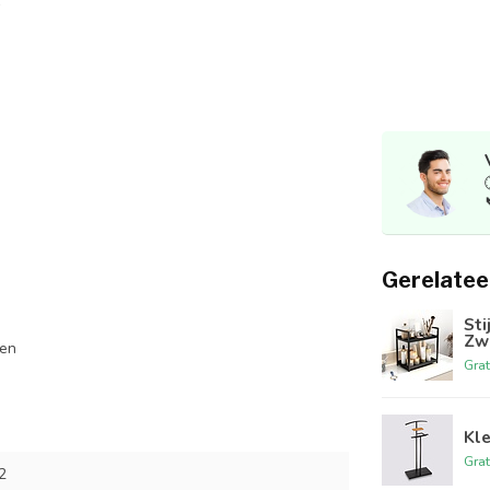
Gerelatee
Sti
Zw
ken
Grat
Kle
Grat
2