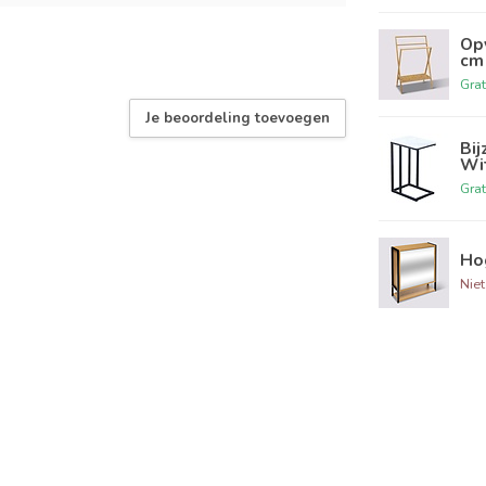
Op
cm
Grat
Je beoordeling toevoegen
Bij
Wi
Grat
Hog
Nie