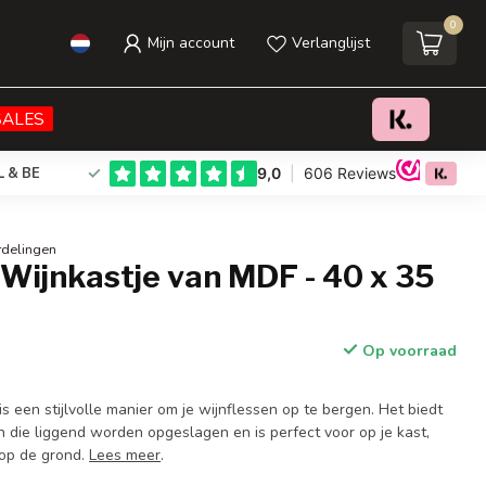
0
Mijn account
Verlanglijst
€21,95
Toevoegen aan winkelwagen
Incl. btw
SALES
L & BE
rdelingen
 Wijnkastje van MDF - 40 x 35
Op voorraad
 is een stijlvolle manier om je wijnflessen op te bergen. Het biedt
n die liggend worden opgeslagen en is perfect voor op je kast,
 op de grond.
Lees meer
.