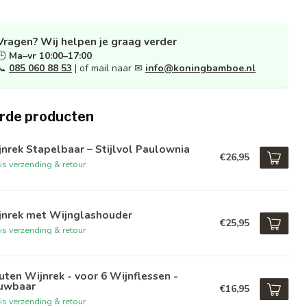
Vragen? Wij helpen je graag verder
🕒
Ma–vr 10:00–17:00
📞
085 060 88 53
| of mail naar ✉
info@koningbamboe.nl
rde producten
nrek Stapelbaar – Stijlvol Paulownia
€26,95
is verzending & retour
jnrek met Wijnglashouder
€25,95
is verzending & retour
ten Wijnrek - voor 6 Wijnflessen -
uwbaar
€16,95
is verzending & retour