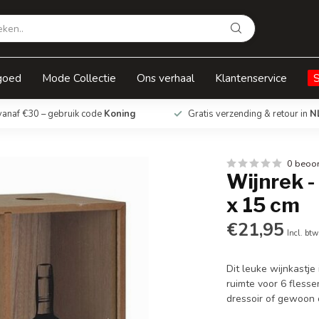
m
goed
Mode Collectie
Ons verhaal
Klantenservice
vanaf €30 – gebruik code
Koning
Gratis verzending & retour in
N
0 beoo
Wijnrek -
x 15 cm
€21,95
Incl. btw
Dit leuke wijnkastje
ruimte voor 6 flesse
dressoir of gewoon