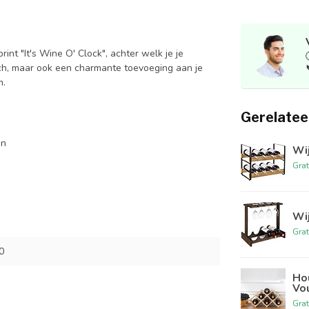
int "It's Wine O' Clock", achter welk je je
sch, maar ook een charmante toevoeging aan je
m.
Gerelatee
en
Wij
Grat
Wi
Grat
0
Hou
Vo
Grat