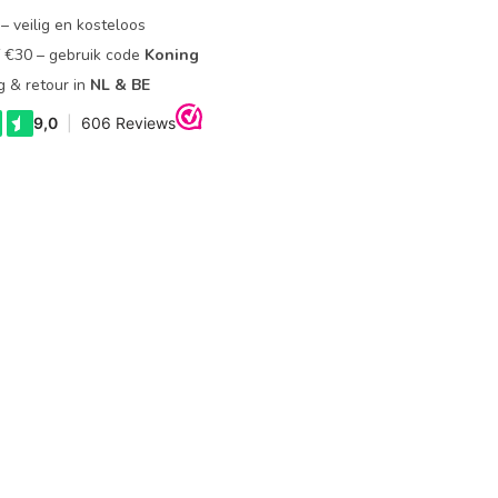
– veilig en kosteloos
f €30 – gebruik code
Koning
g & retour in
NL & BE