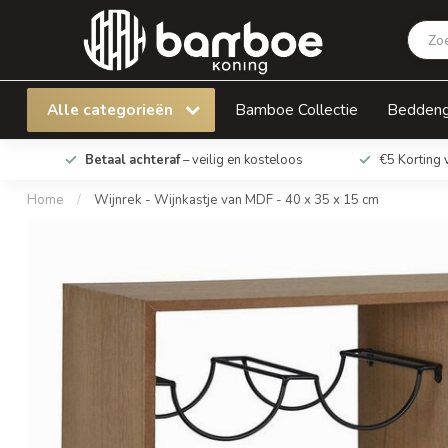
Wijnrek - Wijnkastje van MDF - 40 x 35 x 15 c
Alle categorieën
Bamboe Collectie
Bedden
Betaal achteraf
– veilig en kosteloos
€5 Korting 
Home
/
Wijnrek - Wijnkastje van MDF - 40 x 35 x 15 cm