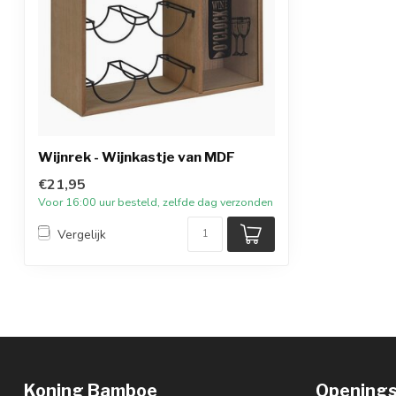
Wijnrek - Wijnkastje van MDF
€21,95
Voor 16:00 uur besteld, zelfde dag verzonden
Vergelijk
Koning Bamboe
Openings