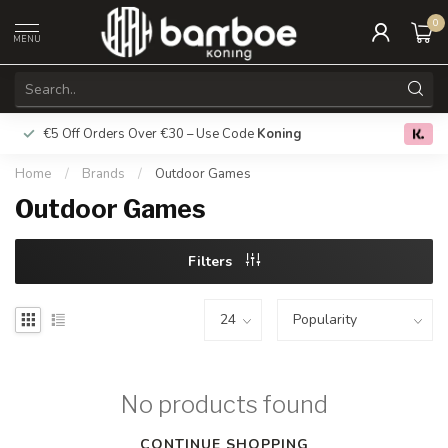
0
MENU
€5 Off Orders Over €30 – Use Code
Koning
Free deliver
0.0
Home
/
Brands
/
Outdoor Games
Outdoor Games
Filters
No products found
CONTINUE SHOPPING