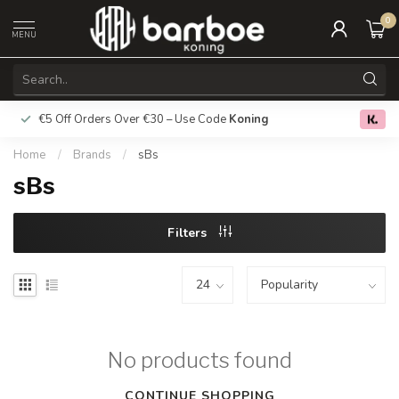
0
MENU
€5 Off Orders Over €30 – Use Code
Koning
Free deliver
0.0
Home
/
Brands
/
sBs
sBs
Filters
No products found
CONTINUE SHOPPING