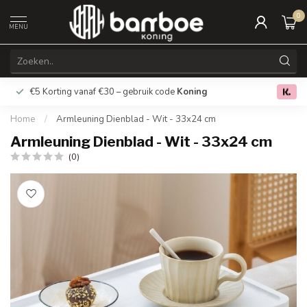
0
MENU
€5 Korting vanaf €30 – gebruik code
Koning
Gratis verz
0.0
Home
/
Armleuning Dienblad - Wit - 33x24 cm
Armleuning Dienblad - Wit - 33x24 cm
(0)