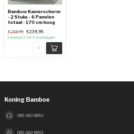
Bamboe Kamerscherm
- 2 Stuks - 6 Panelen
totaal - 170 cm hoog
€239,95
€259,95
Levertijd 2 tot 4 werkdagen
Koning Bamboe
085 060 8853
085 060 8853