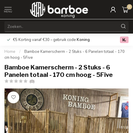
0
MENU
€5 Korting vanaf €30 – gebruik code
Koning
Gratis verz
0.0
Home
/
Bamboe Kamerscherm - 2 Stuks - 6 Panelen totaal - 170
cm hoog - 5Five
Bamboe Kamerscherm - 2 Stuks - 6
Panelen totaal - 170 cm hoog - 5Five
(0)