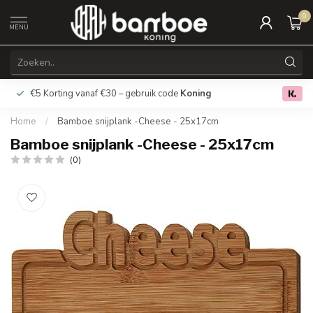
0
MENU
€5 Korting vanaf €30 – gebruik code
Koning
Gratis verz
0.0
Home
/
Bamboe snijplank -Cheese - 25x17cm
Bamboe snijplank -Cheese - 25x17cm
(0)