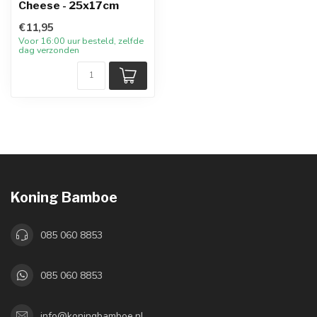
Cheese - 25x17cm
€11,95
Voor 16:00 uur besteld, zelfde
dag verzonden
Koning Bamboe
085 060 8853
085 060 8853
info@koningbamboe.nl