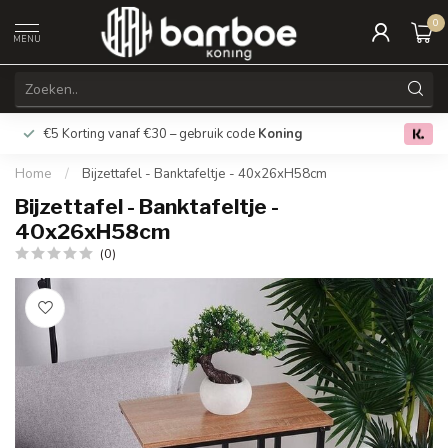
0
MENU
€5 Korting vanaf €30 – gebruik code
Koning
Gratis verz
0.0
Home
/
Bijzettafel - Banktafeltje - 40x26xH58cm
Bijzettafel - Banktafeltje -
40x26xH58cm
(0)