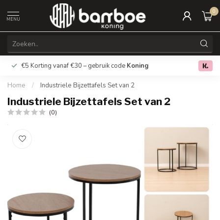
0
MENU
€5 Korting vanaf €30 – gebruik code
Koning
Gratis verz
0.0
Home
/
Industriele Bijzettafels Set van 2
Industriele Bijzettafels Set van 2
(0)