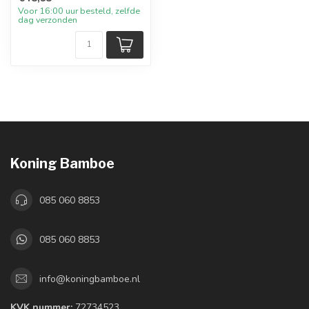
Voor 16:00 uur besteld, zelfde
dag verzonden
Koning Bamboe
085 060 8853
085 060 8853
info@koningbamboe.nl
KVK nummer:
72734523