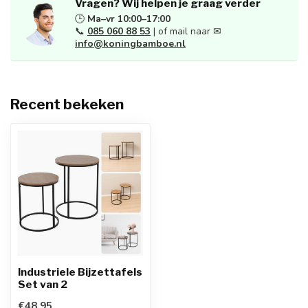
Vragen? Wij helpen je graag verder
🕒
Ma–vr 10:00–17:00
📞
085 060 88 53
| of mail naar ✉
info@koningbamboe.nl
Recent bekeken
Industriele Bijzettafels
Set van 2
€48,95