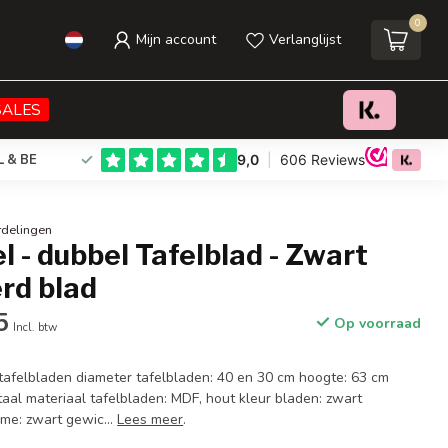
0
Mijn account
Verlanglijst
€24,95
€36,49
Toevoegen aan winkelwagen
Incl. btw
SALES
L & BE
rdelingen
el - dubbel Tafelblad - Zwart
d blad
5
Op voorraad
Incl. btw
tafelbladen diameter tafelbladen: 40 en 30 cm hoogte: 63 cm
aal materiaal tafelbladen: MDF, hout kleur bladen: zwart
me: zwart gewic...
Lees meer
.