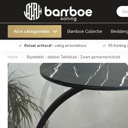
Bijzettafel - dubbel Tafelblad - Zwart gemarm
Alle categorieën
Bamboe Collectie
Bedden
Betaal achteraf
– veilig en kosteloos
€5 Korting 
Home
/
Bijzettafel - dubbel Tafelblad - Zwart gemarmerd blad