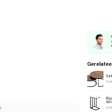
Gerelatee
Set
Grat
Bij
Wi
Grat
7