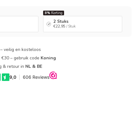
8%
Korting
2 Stuks
€22,95
/ Stuk
– veilig en kosteloos
f €30 – gebruik code
Koning
g & retour in
NL & BE