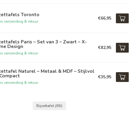
zettafels Toronto
€66,95
is verzending & retour
zettafels Paris – Set van 3 – Zwart – X-
ame Design
€82,95
is verzending & retour
zettafel Naturel – Metaal & MDF – Stijlvol
 Compact
€35,95
is verzending & retour
Bijzettafel
(86)