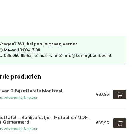
Vragen? Wij helpen je graag verder
🕒
Ma–vr 10:00–17:00
📞
085 060 88 53
| of mail naar ✉
info@koningbamboe.nl
rde producten
 van 2 Bijzettafels Montreal
€87,95
is verzending & retour
zettafel - Banktafeltje - Metaal en MDF -
t Gemarmerd
€35,95
is verzending & retour