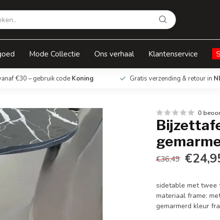
erd blad
goed
Mode Collectie
Ons verhaal
Klantenservice
vanaf €30 – gebruik code
Koning
Gratis verzending & retour in
N
0 beoo
Bijzettaf
gemarmer
€24,9
€36,49
sidetable met twee 
materiaal frame: met
gemarmerd kleur fra