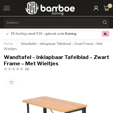
0
MENU
€5 Korting vanaf €30 – gebruik code
Koning
Gratis verz
0.0
Home
/
Wandtafel – Inklapbaar Tafelblad – Zwart Frame – Met
Wieltjes
Wandtafel – Inklapbaar Tafelblad – Zwart
Frame – Met Wieltjes
(0)