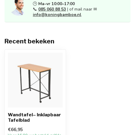
🕒
Ma–vr 10:00–17:00
📞
085 060 88 53
| of mail naar ✉
info@koningbamboe.nl
Recent bekeken
Wandtafel– Inklapbaar
Tafelblad
€66,95