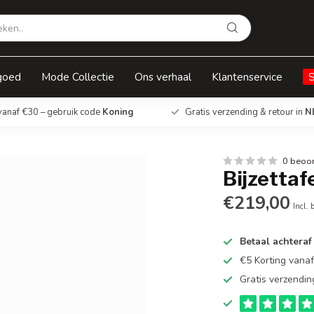
goed
Mode Collectie
Ons verhaal
Klantenservice
vanaf €30 – gebruik code
Koning
Gratis verzending & retour in
N
0 beoo
Bijzettaf
€219,00
Incl. 
Betaal achteraf
€5 Korting vana
Gratis verzendin