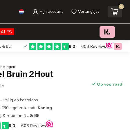
0
Mijn account
Verlanglijst
€219,00
Toevoegen aan winkelwagen
Incl. btw
SALES
L & BE
rdelingen
el Bruin 2Hout
Op voorraad
btw
– veilig en kosteloos
f €30 – gebruik code
Koning
g & retour in
NL & BE