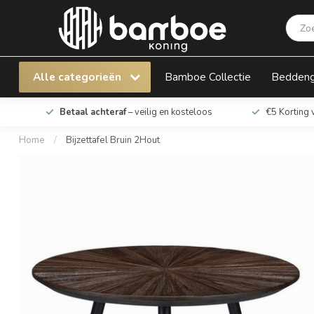
Bijzettafel Bruin 2Hout
Alle categorieën
Bamboe Collectie
Bedden
Betaal achteraf
– veilig en kosteloos
€5 Korting 
Home
/
Bijzettafel Bruin 2Hout