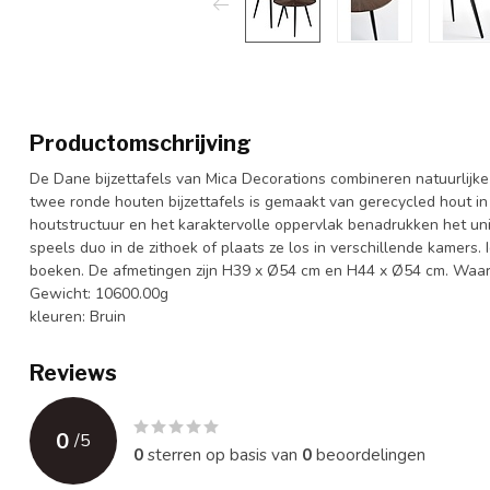
Productomschrijving
De Dane bijzettafels van Mica Decorations combineren natuurlijk
twee ronde houten bijzettafels is gemaakt van gerecycled hout in
houtstructuur en het karaktervolle oppervlak benadrukken het uni
speels duo in de zithoek of plaats ze los in verschillende kamers.
boeken. De afmetingen zijn H39 x Ø54 cm en H44 x Ø54 cm. Waar g
Gewicht: 10600.00g
kleuren: Bruin
Reviews
0
/
5
0
sterren op basis van
0
beoordelingen