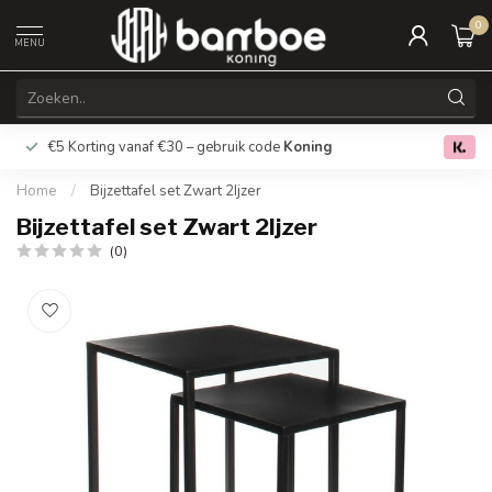
0
MENU
€5 Korting vanaf €30 – gebruik code
Koning
Gratis verz
0.0
Home
/
Bijzettafel set Zwart 2Ijzer
Bijzettafel set Zwart 2Ijzer
(0)