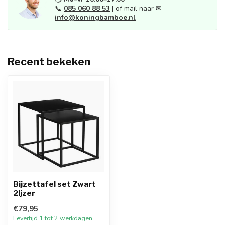
📞
085 060 88 53
| of mail naar ✉
info@koningbamboe.nl
Recent bekeken
Bijzettafel set Zwart
2Ijzer
€79,95
Levertijd 1 tot 2 werkdagen