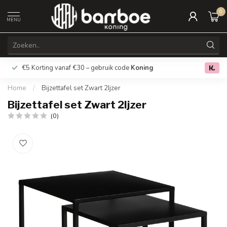
0
MENU
€5 Korting vanaf €30 – gebruik code
Koning
Gratis verz
0.0
Home
/
Bijzettafel set Zwart 2Ijzer
Bijzettafel set Zwart 2Ijzer
(0)