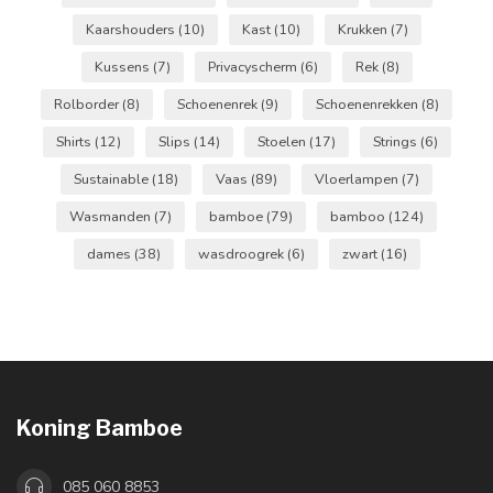
Kaarshouders
(10)
Kast
(10)
Krukken
(7)
Kussens
(7)
Privacyscherm
(6)
Rek
(8)
Rolborder
(8)
Schoenenrek
(9)
Schoenenrekken
(8)
Shirts
(12)
Slips
(14)
Stoelen
(17)
Strings
(6)
Sustainable
(18)
Vaas
(89)
Vloerlampen
(7)
Wasmanden
(7)
bamboe
(79)
bamboo
(124)
dames
(38)
wasdroogrek
(6)
zwart
(16)
Koning Bamboe
085 060 8853