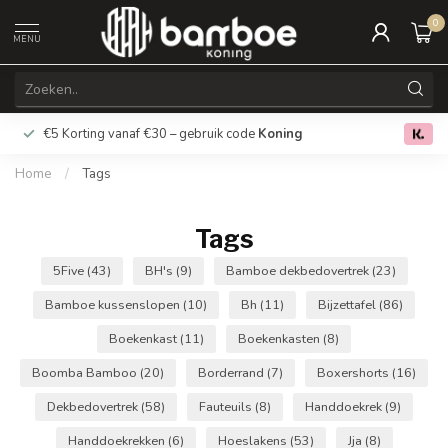
0
MENU
€5 Korting vanaf €30 – gebruik code
Koning
Gratis verz
0.0
Home
/
Tags
Tags
5Five
(43)
BH's
(9)
Bamboe dekbedovertrek
(23)
Bamboe kussenslopen
(10)
Bh
(11)
Bijzettafel
(86)
Boekenkast
(11)
Boekenkasten
(8)
Boomba Bamboo
(20)
Borderrand
(7)
Boxershorts
(16)
Dekbedovertrek
(58)
Fauteuils
(8)
Handdoekrek
(9)
Handdoekrekken
(6)
Hoeslakens
(53)
Jja
(8)