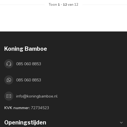
Toon
1
-
12
van 12
Koning Bamboe
085 060 8853
085 060 8853
info@koningbamboe.nl
KVK nummer:
72734523
Openingstijden