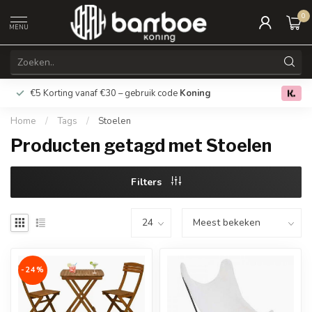
0
MENU
€5 Korting vanaf €30 – gebruik code
Koning
Gratis verz
0.0
Home
/
Tags
/
Stoelen
Producten getagd met Stoelen
Filters
-24%