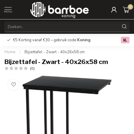
0
MENU
€5 Korting vanaf €30 – gebruik code
Koning
Gratis verz
0.0
Home
/
Bijzettafel - Zwart - 40x26x58 cm
Bijzettafel - Zwart - 40x26x58 cm
(0)