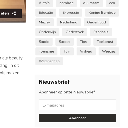
Auto's
bamboe
duurzaam
eco
Educatie
Expressie
Koning Bamboe
elen
Muziek
Nederland
Onderhoud
Onderwijs
Onderzoek
Psoriasis
Studie
Succes
Tips
Toekomst
Toerisme
Tuin
Vrijheid
Weetjes
 als beauty
Wetenschap
ng. In dit
lij maken
Nieuwsbrief
Abonneer op onze nieuwsbrief
Abonneer