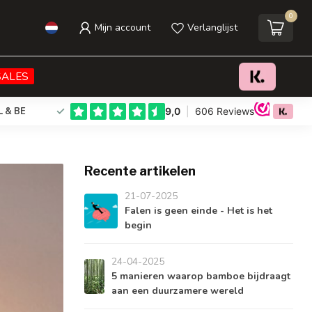
0
Mijn account
Verlanglijst
SALES
L & BE
Recente artikelen
21-07-2025
Falen is geen einde - Het is het
begin
24-04-2025
5 manieren waarop bamboe bijdraagt
aan een duurzamere wereld