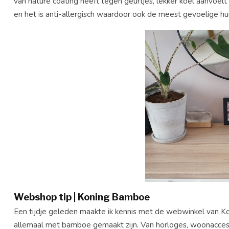
van nature coating heeft tegen geurtjes, lekker koel aanvoel
en het is anti-allergisch waardoor ook de meest gevoelige hu
Webshop tip | Koning Bamboe
Een tijdje geleden maakte ik kennis met de webwinkel van 
allemaal met bamboe gemaakt zijn. Van horloges, woonaccesso