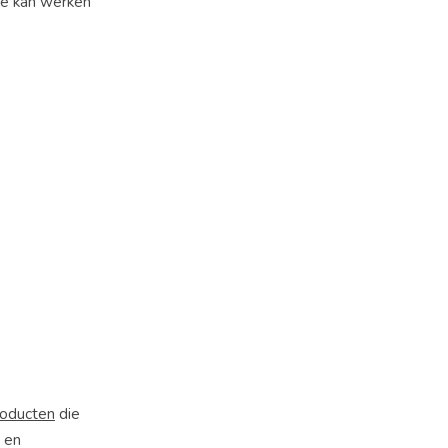
gje kan werken
oducten
die
 en