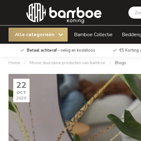
Alle categorieën
Bamboe Collectie
Bedden
Betaal achteraf
– veilig en kosteloos
€5 Korting 
Home
/
Mooie duurzame producten van bamboe
/
Blogs
22
OCT
2020