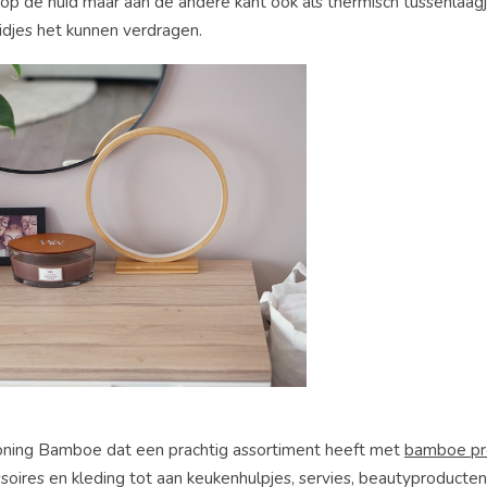
t op de huid maar aan de andere kant ook als thermisch tussenlaa
idjes het kunnen verdragen.
Koning Bamboe dat een prachtig assortiment heeft met
bamboe pr
ires en kleding tot aan keukenhulpjes, servies, beautyproducten