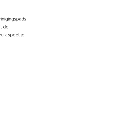
inigingspads
al de
uik spoel je