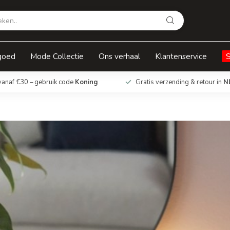
goed
Mode Collectie
Ons verhaal
Klantenservice
vanaf €30 – gebruik code
Koning
Gratis verzending & retour in
N