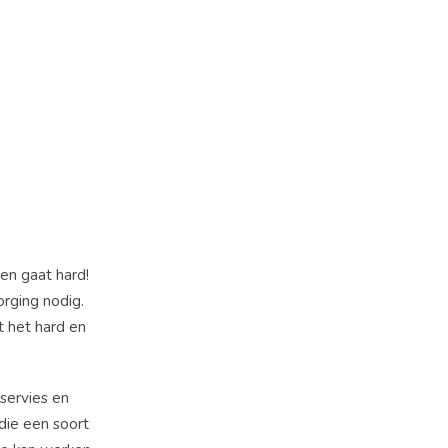
ien gaat hard!
rging nodig.
t het hard en
servies en
die een soort