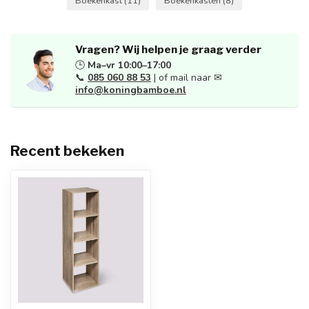
Boekenkast
(11)
Boekenkasten
(8)
Vragen? Wij helpen je graag verder
🕒
Ma–vr 10:00–17:00
📞
085 060 88 53
| of mail naar ✉
info@koningbamboe.nl
Recent bekeken