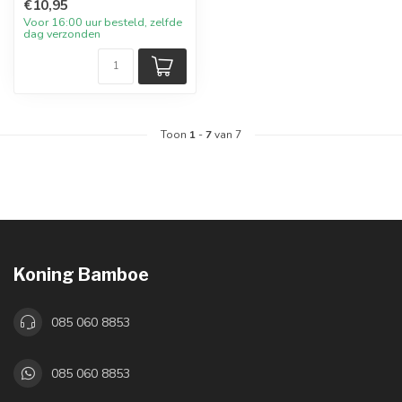
€10,95
Voor 16:00 uur besteld, zelfde
dag verzonden
Toon
1
-
7
van 7
Koning Bamboe
085 060 8853
085 060 8853