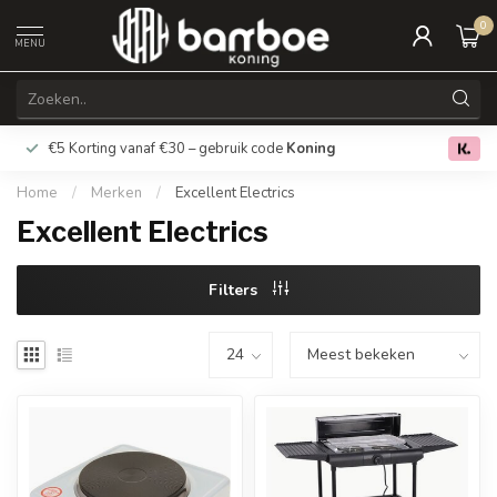
0
MENU
€5 Korting vanaf €30 – gebruik code
Koning
Gratis verz
0.0
Home
/
Merken
/
Excellent Electrics
Excellent Electrics
Filters