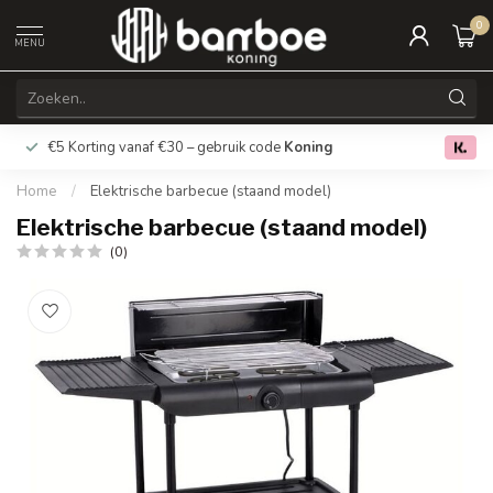
0
MENU
€5 Korting vanaf €30 – gebruik code
Koning
Gratis verz
0.0
Home
/
Elektrische barbecue (staand model)
Elektrische barbecue (staand model)
(0)