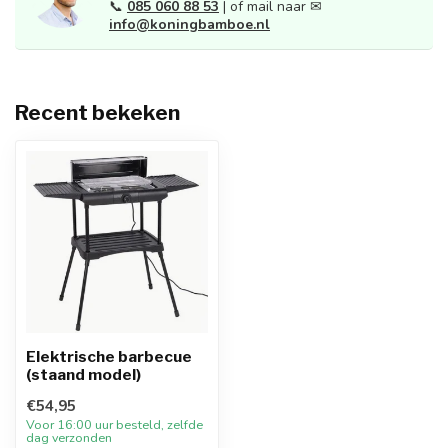
📞
085 060 88 53
| of mail naar ✉
info@koningbamboe.nl
Recent bekeken
Elektrische barbecue
(staand model)
€54,95
Voor 16:00 uur besteld, zelfde
dag verzonden