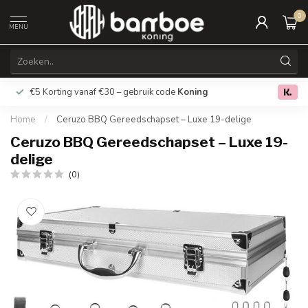
0
MENU
€5 Korting vanaf €30 – gebruik code
Koning
Gratis verz
0.0
Home
/
Ceruzo BBQ Gereedschapset – Luxe 19-delige
Ceruzo BBQ Gereedschapset – Luxe 19-
delige
(0)