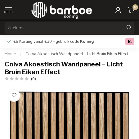
0
MENU
€5 Korting vanaf €30 – gebruik code
Koning
Gratis verz
0.0
Home
/
Colva Akoestisch Wandpaneel – Licht Bruin Eiken Effect
Colva Akoestisch Wandpaneel – Licht
Bruin Eiken Effect
(0)