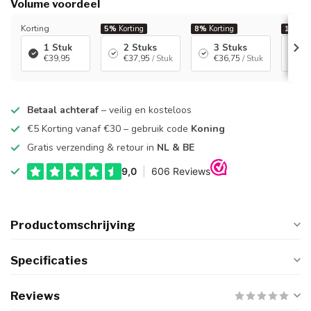
Volume voordeel
Korting
5%
Korting
8%
Korting
10%
Ko
1 Stuk
2 Stuks
3 Stuks
4
€39,95
€37,95
/ Stuk
€36,75
/ Stuk
€
Betaal achteraf
– veilig en kosteloos
€5 Korting vanaf €30 – gebruik code
Koning
Gratis verzending & retour in
NL & BE
Productomschrijving
Specificaties
Reviews