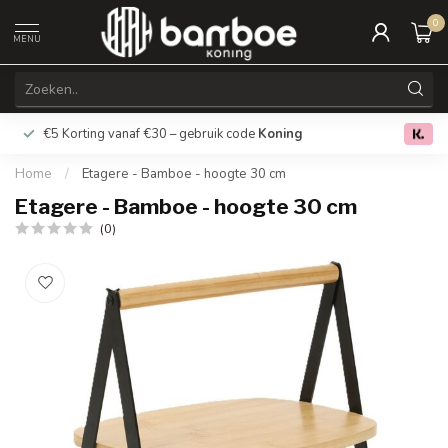
0
MENU
€5 Korting vanaf €30 – gebruik code
Koning
Gratis verz
0.0
Home
/
Etagere - Bamboe - hoogte 30 cm
Etagere - Bamboe - hoogte 30 cm
(0)