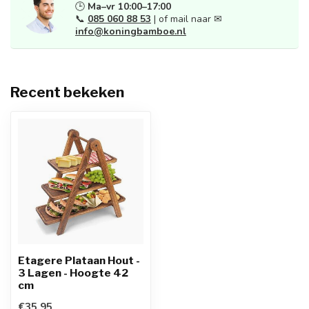
🕒
Ma–vr 10:00–17:00
📞
085 060 88 53
| of mail naar ✉
info@koningbamboe.nl
Recent bekeken
Etagere Plataan Hout -
3 Lagen - Hoogte 42
cm
€35,95