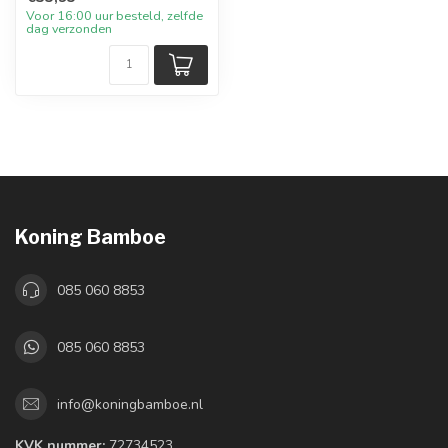
Voor 16:00 uur besteld, zelfde
dag verzonden
Koning Bamboe
085 060 8853
085 060 8853
info@koningbamboe.nl
KVK nummer:
72734523