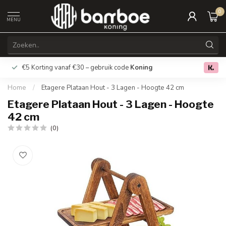
0
MENU
€5 Korting vanaf €30 – gebruik code
Koning
Gratis verz
0.0
Home
/
Etagere Plataan Hout - 3 Lagen - Hoogte 42 cm
Etagere Plataan Hout - 3 Lagen - Hoogte
42 cm
(0)