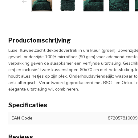
Productomschrijving
Luxe, fluweelzacht dekbedovertrek in uni kleur (groen). Bovenzijd
gevoel; onderzijde 100% microfiber (90 gsm) voor ademend comfor
verpakking geven de slaapkamer een verfijnde uitstraling. Gesc
cm) en inclusief twee kussenslopen 60×70 cm met hotelsluiting. 
houdt alles netjes op zijn plek. Onderhoudsvriendelijk: wasbaar tot
anti-allergisch. Verantwoord geproduceerd met BSCI- en Oeko‑Tex
elegante uitstraling wil combineren.
Specificaties
EAN Code
872057810099
Reviews