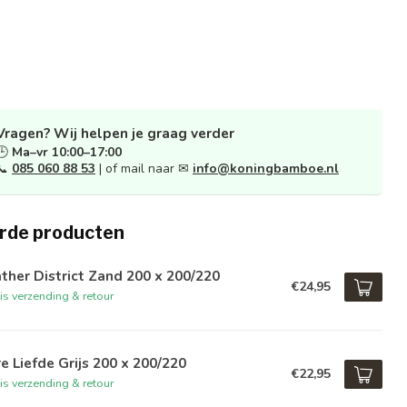
Vragen? Wij helpen je graag verder
🕒
Ma–vr 10:00–17:00
📞
085 060 88 53
| of mail naar ✉
info@koningbamboe.nl
rde producten
ther District Zand 200 x 200/220
€24,95
is verzending & retour
e Liefde Grijs 200 x 200/220
€22,95
is verzending & retour