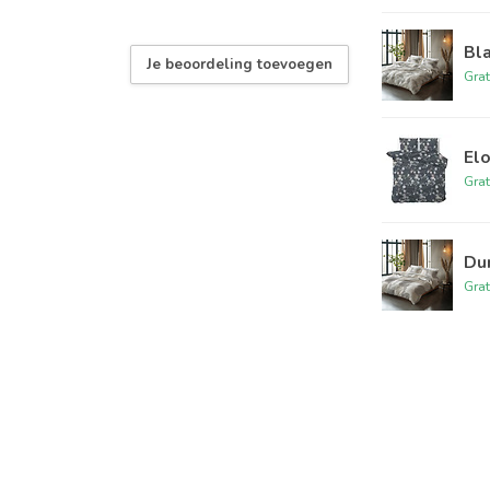
Bla
Je beoordeling toevoegen
Grat
Elo
Grat
Dun
Grat