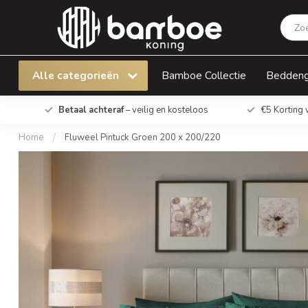
Fluweel Pintuck Groen 200 x 200/220
Alle categorieën
Bamboe Collectie
Bedden
Betaal achteraf
– veilig en kosteloos
€5 Korting 
Home
/
Fluweel Pintuck Groen 200 x 200/220