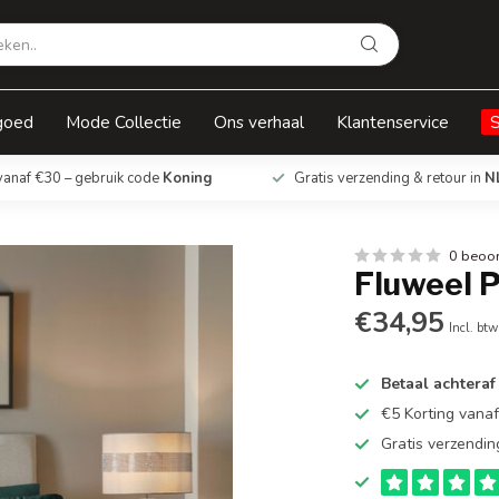
goed
Mode Collectie
Ons verhaal
Klantenservice
vanaf €30 – gebruik code
Koning
Gratis verzending & retour in
N
0 beoo
Fluweel 
€34,95
Incl. btw
Betaal achteraf
€5 Korting vana
Gratis verzendin