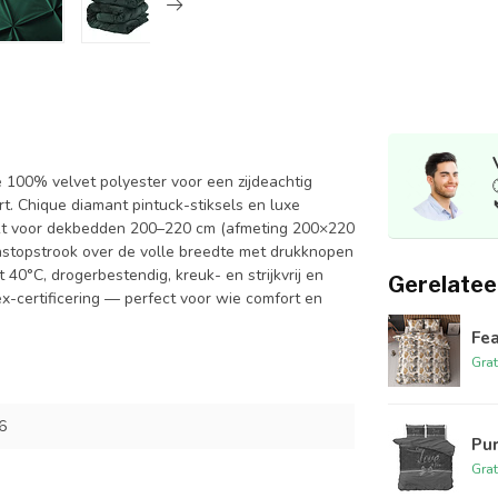
e 100% velvet polyester voor een zijdeachtig
t. Chique diamant pintuck-stiksels en luxe
hikt voor dekbedden 200–220 cm (afmeting 200×220
Instopstrook over de volle breedte met drukknopen
 40°C, drogerbestendig, kreuk- en strijkvrij en
Gerelatee
-certificering — perfect voor wie comfort en
Fea
Grat
6
Pur
Grat