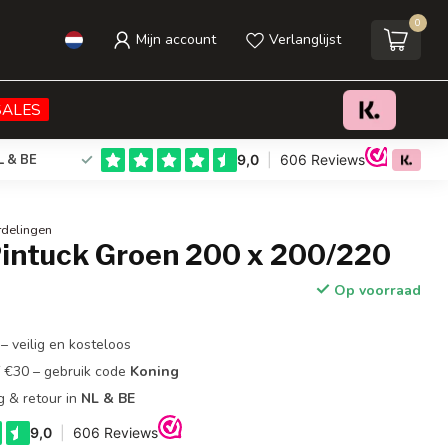
0
Mijn account
Verlanglijst
€34,95
Toevoegen aan winkelwagen
Incl. btw
SALES
L & BE
rdelingen
Pintuck Groen 200 x 200/220
Op voorraad
– veilig en kosteloos
f €30 – gebruik code
Koning
g & retour in
NL & BE