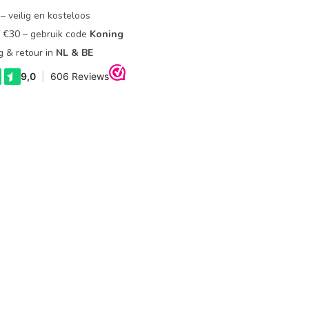
– veilig en kosteloos
f €30 – gebruik code
Koning
g & retour in
NL & BE