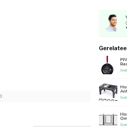
Gerelatee
PFA
Re
Grat
Hon
An
0
Grat
Ho
Om
Grat