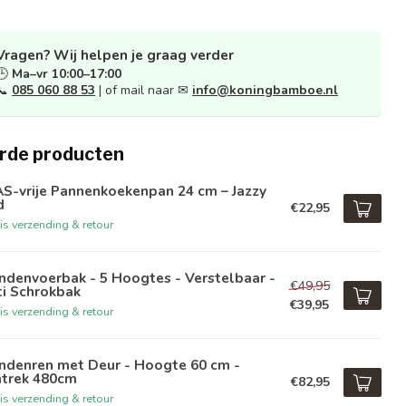
Vragen? Wij helpen je graag verder
🕒
Ma–vr 10:00–17:00
📞
085 060 88 53
| of mail naar ✉
info@koningbamboe.nl
rde producten
S-vrije Pannenkoekenpan 24 cm – Jazzy
d
€22,95
is verzending & retour
denvoerbak - 5 Hoogtes - Verstelbaar -
€49,95
ti Schrokbak
€39,95
is verzending & retour
ndenren met Deur - Hoogte 60 cm -
trek 480cm
€82,95
is verzending & retour