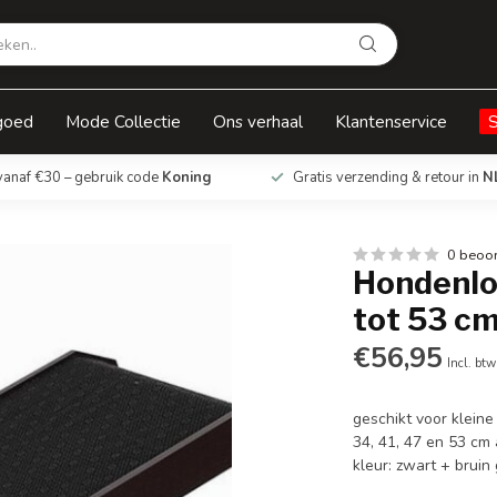
cm
goed
Mode Collectie
Ons verhaal
Klantenservice
vanaf €30 – gebruik code
Koning
Gratis verzending & retour in
N
0 beoo
Hondenloo
tot 53 c
€56,95
Incl. btw
geschikt voor klein
34, 41, 47 en 53 cm
kleur: zwart + bruin 