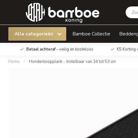
Hondenloopplank - Instelbaar van 34 tot 53 
Alle categorieën
Bamboe Collectie
Bedden
Betaal achteraf
– veilig en kosteloos
€5 Korting 
Home
/
Hondenloopplank - Instelbaar van 34 tot 53 cm