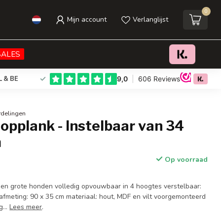
0
Mijn account
Verlanglijst
€56,95
Toevoegen aan winkelwagen
Incl. btw
SALES
L & BE
rdelingen
pplank - Instelbaar van 34
m
Op voorraad
e en grote honden volledig opvouwbaar in 4 hoogtes verstelbaar:
 afmeting: 90 x 35 cm materiaal: hout, MDF en vilt voorgemonteerd
g...
Lees meer
.