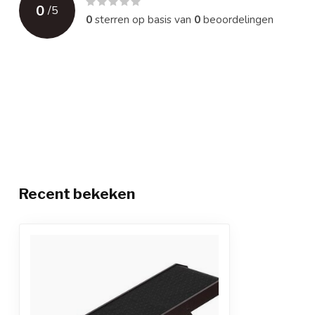
0
/
5
0
sterren op basis van
0
beoordelingen
Recent bekeken