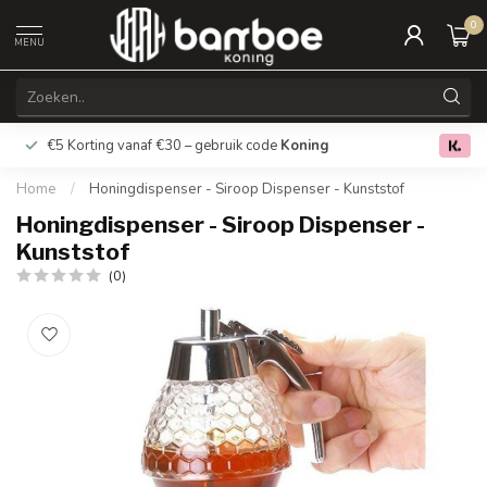
0
MENU
€5 Korting vanaf €30 – gebruik code
Koning
Gratis verz
0.0
Home
/
Honingdispenser - Siroop Dispenser - Kunststof
Honingdispenser - Siroop Dispenser -
Kunststof
(0)