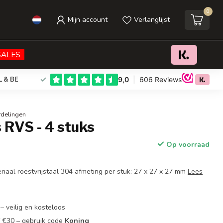
0
Mijn account
Verlanglijst
€14,95
Toevoegen aan winkelwagen
Incl. btw
SALES
L & BE
rdelingen
s RVS - 4 stuks
Op voorraad
riaal roestvrijstaal 304 afmeting per stuk: 27 x 27 x 27 mm
Lees
– veilig en kosteloos
f €30 – gebruik code
Koning