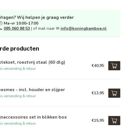
Vragen? Wij helpen je graag verder
🕒
Ma–vr 10:00–17:00
📞
085 060 88 53
| of mail naar ✉
info@koningbamboe.nl
rde producten
tekset, roestvrij staal (60 dlg)
€40,95
is verzending & retour
esmes - incl. houder en slijper
€13,95
is verzending & retour
naccessoires set in blikken box
€15,95
is verzending & retour