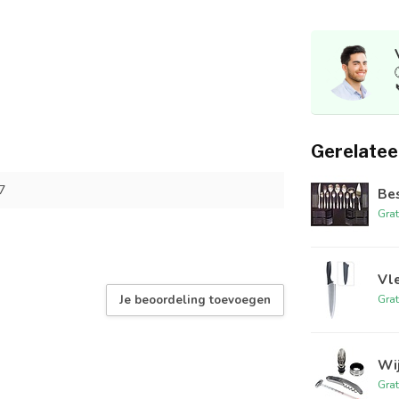
Gerelatee
7
Bes
Grat
Vle
Grat
Je beoordeling toevoegen
Wij
Grat