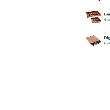
Ba
Grat
Di
Grat