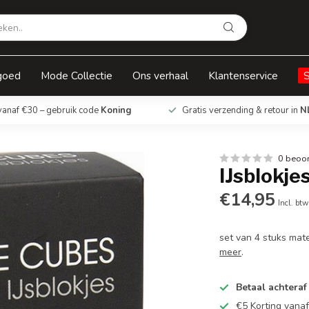
goed
Mode Collectie
Ons verhaal
Klantenservice
vanaf €30 – gebruik code
Koning
Gratis verzending & retour in
N
0 beoo
IJsblokje
€14,95
Incl. btw
set van 4 stuks mate
meer
.
Betaal achteraf
€5 Korting vana