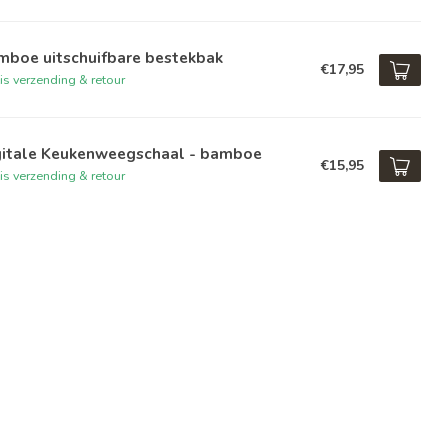
mboe uitschuifbare bestekbak
€17,95
is verzending & retour
gitale Keukenweegschaal - bamboe
€15,95
is verzending & retour