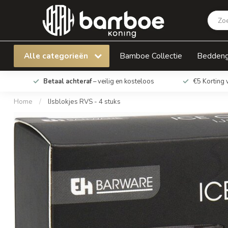
IJsblokjes RVS - 4 stuks
Alle categorieën
Bamboe Collectie
Bedden
Betaal achteraf
– veilig en kosteloos
€5 Korting 
Home
/
IJsblokjes RVS - 4 stuks