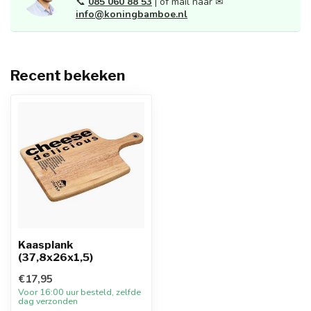
📞
085 060 88 53
| of mail naar ✉
info@koningbamboe.nl
Recent bekeken
Kaasplank
(37,8x26x1,5)
€17,95
Voor 16:00 uur besteld, zelfde
dag verzonden