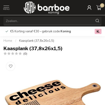
0
MENU
€5 Korting vanaf €30 – gebruik code
Koning
Gratis verz
0.0
Home
/
Kaasplank (37,8x26x1,5)
Kaasplank (37,8x26x1,5)
(0)