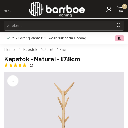
0
MENU
€5 Korting vanaf €30 – gebruik code
Koning
Gratis verz
0.0
Home
/
Kapstok - Naturel - 178cm
Kapstok - Naturel - 178cm
(1)