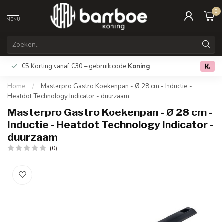
0
MENU
€5 Korting vanaf €30 – gebruik code
Koning
Gratis verz
0.0
Home
/
Masterpro Gastro Koekenpan - Ø 28 cm - Inductie -
Heatdot Technology Indicator - duurzaam
Masterpro Gastro Koekenpan - Ø 28 cm -
Inductie - Heatdot Technology Indicator -
duurzaam
(0)