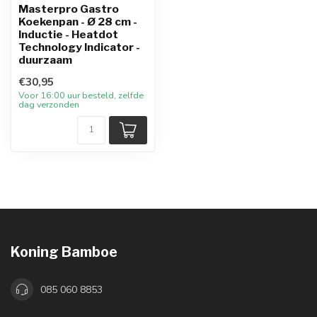
Masterpro Gastro
Koekenpan - Ø 28 cm -
Inductie - Heatdot
Technology Indicator -
duurzaam
€30,95
Voor 16:00 uur besteld, zelfde
dag verzonden
Koning Bamboe
085 060 8853