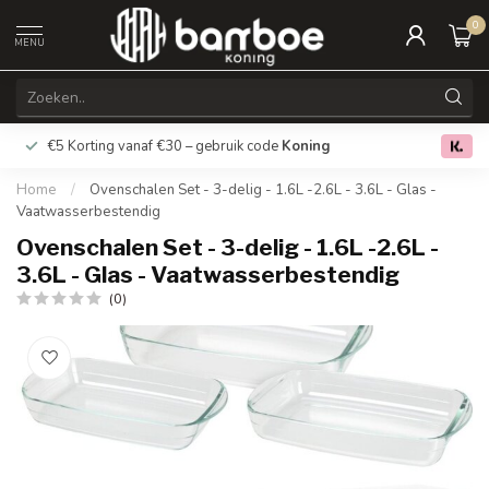
0
MENU
€5 Korting vanaf €30 – gebruik code
Koning
Gratis verz
0.0
Home
/
Ovenschalen Set - 3-delig - 1.6L -2.6L - 3.6L - Glas -
Vaatwasserbestendig
Ovenschalen Set - 3-delig - 1.6L -2.6L -
3.6L - Glas - Vaatwasserbestendig
(0)