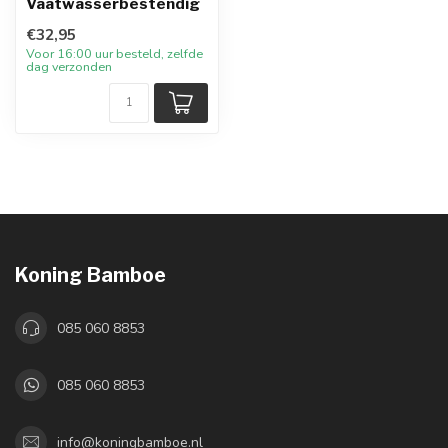
Vaatwasserbestendig
€32,95
Voor 16:00 uur besteld, zelfde
dag verzonden
Koning Bamboe
085 060 8853
085 060 8853
info@koningbamboe.nl