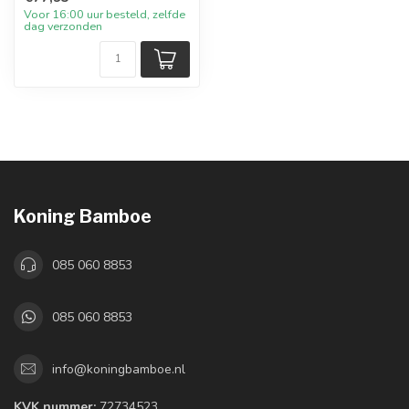
Voor 16:00 uur besteld, zelfde
dag verzonden
Koning Bamboe
085 060 8853
085 060 8853
info@koningbamboe.nl
KVK nummer:
72734523