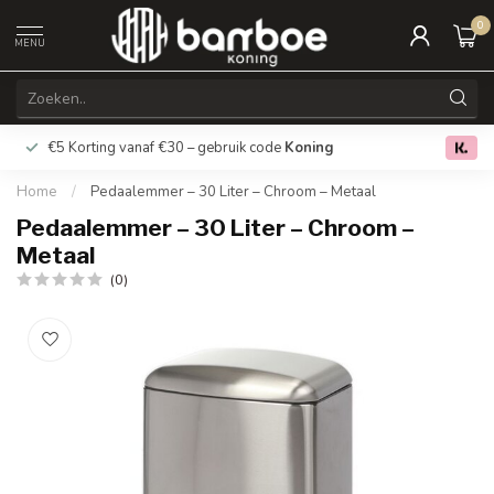
0
MENU
€5 Korting vanaf €30 – gebruik code
Koning
Gratis verz
0.0
Home
/
Pedaalemmer – 30 Liter – Chroom – Metaal
Pedaalemmer – 30 Liter – Chroom –
Metaal
(0)