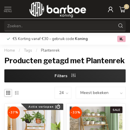
0
MENU
€5 Korting vanaf €30 – gebruik code
Koning
Gratis verz
0.0
Home
/
Tags
/
Plantenrek
Producten getagd met Plantenrek
Filters
Actie verlopen
SALE
-37%
-33%