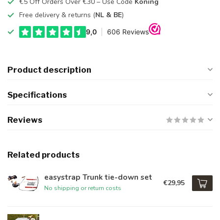
€5 Off Orders Over €30 – Use Code
Koning
Free delivery & returns (
NL & BE
)
Product description
Specifications
Reviews
Related products
easystrap Trunk tie-down set
€29,95
No shipping or return costs