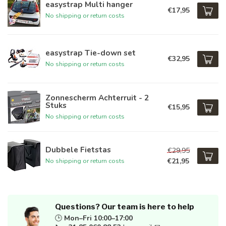
easystrap Multi hanger
€17,95
No shipping or return costs
easystrap Tie-down set
€32,95
No shipping or return costs
Zonnescherm Achterruit - 2
Stuks
€15,95
No shipping or return costs
Dubbele Fietstas
€29,95
€21,95
No shipping or return costs
Questions? Our team is here to help
🕒
Mon–Fri 10:00–17:00