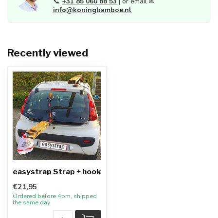
📞
+31 85 060 88 53
| or email ✉
info@koningbamboe.nl
Recently viewed
easystrap Strap + hook
€21,95
Ordered before 4pm, shipped
the same day