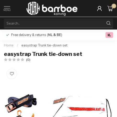
0
MENU
Free delivery & returns (
NL & BE
)
0.0
Home
/
easystrap Trunk tie-down set
easystrap Trunk tie-down set
(0)