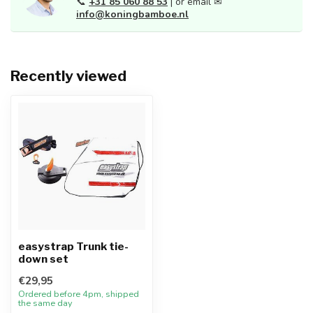
📞
+31 85 060 88 53
| or email ✉
info@koningbamboe.nl
Recently viewed
easystrap Trunk tie-
down set
€29,95
Ordered before 4pm, shipped
the same day