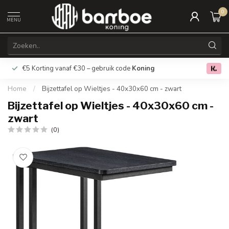
0
MENU
€5 Korting vanaf €30 – gebruik code
Koning
Gratis verz
0.0
Home
/
Bijzettafel op Wieltjes - 40x30x60 cm - zwart
Bijzettafel op Wieltjes - 40x30x60 cm -
zwart
(0)