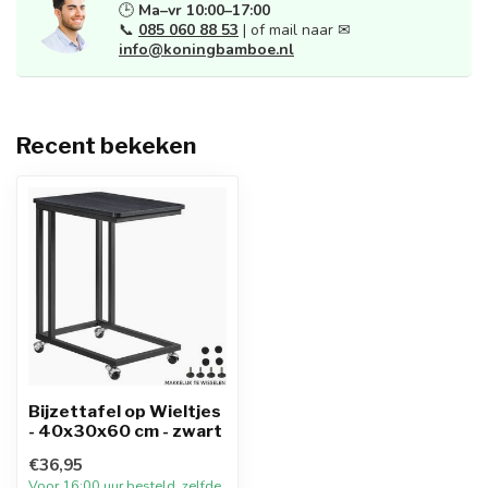
🕒
Ma–vr 10:00–17:00
📞
085 060 88 53
| of mail naar ✉
info@koningbamboe.nl
Recent bekeken
Bijzettafel op Wieltjes
- 40x30x60 cm - zwart
€36,95
Voor 16:00 uur besteld, zelfde